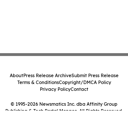
About
Press Release Archive
Submit Press Release
Terms & Conditions
Copyright/DMCA Policy
Privacy Policy
Contact
© 1995-2026 Newsmatics Inc. dba Affinity Group
Publishing & Tech Portal Monaco. All Rights Reserved.
Cookie Settings / Your Privacy Choices