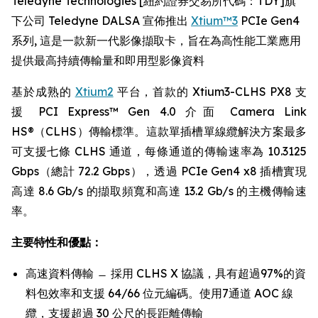
Teledyne Technologies [紐約證券交易所代碼：TDY]旗
下公司 Teledyne DALSA 宣佈推出
Xtium™3
PCIe Gen4
系列, 這是一款新一代影像擷取卡，旨在為高性能工業應用
提供最高持續傳輸量和即用型影像資料
基於成熟的
Xtium2
平台，首款的 Xtium3-CLHS PX8 支
援 PCI Express™ Gen 4.0 介面 Camera Link
HS®（CLHS）傳輸標準。這款單插槽單線纜解決方案最多
可支援七條 CLHS 通道，每條通道的傳輸速率為 10.3125
Gbps（總計 72.2 Gbps），透過 PCIe Gen4 x8 插槽實現
高達 8.6 Gb/s 的擷取頻寬和高達 13.2 Gb/s 的主機傳輸速
率。
主要特性和優點：
高速資料傳輸 ̶ 採用 CLHS X 協議，具有超過97%的資
料包效率和支援 64/66 位元編碼。使用7通道 AOC 線
纜，支援超過 30 公尺的長距離傳輸