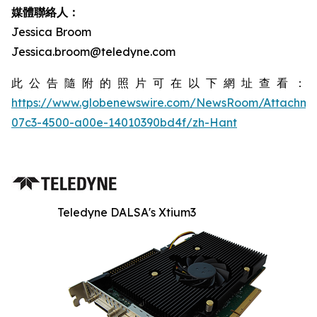
媒體聯絡人：
Jessica Broom
Jessica.broom@teledyne.com
此公告隨附的照片可在以下網址查看：
https://www.globenewswire.com/NewsRoom/Attachm
07c3-4500-a00e-14010390bd4f/zh-Hant
Teledyne DALSA's Xtium3