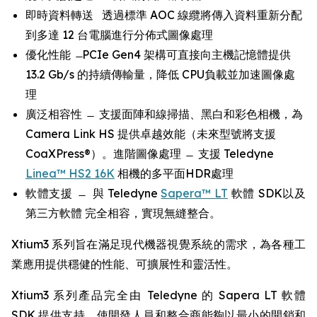
即時資料轉送 透過標準 AOC 線纜將傳入資料重新分配
到多達 12 台電腦進行分佈式圖像處理
優化性能 ̶ PCIe Gen4 架構可直接向主機記憶體提供
13.2 Gb/s 的持續傳輸量，降低 CPU負載並加速圖像處
理
廣泛相容性 ̶ 支援面陣和線掃描、黑白和彩色相機，為
Camera Link HS 提供卓越效能（未來型號將支援
CoaXPress®）。進階圖像處理 ̶ 支援 Teledyne
Linea™ HS2 16K
相機的多平面HDR處理
軟體支援 ̶ 與 Teledyne
Sapera™ LT
軟體 SDK以及
第三方軟體 完全相容，實現無縫整合。
Xtium3 系列旨在滿足現代機器視覺系統的需求，為各種工
業應用提供穩健的性能、可擴展性和靈活性。
Xtium3 系列產品完全由 Teledyne 的 Sapera LT 軟體
SDK 提供支持，使開發人員和整合商能夠以最小的開銷和