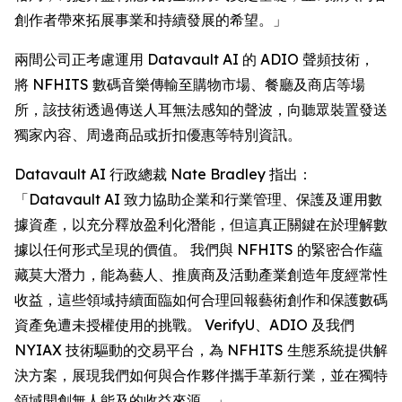
創作者帶來拓展事業和持續發展的希望。」
兩間公司正考慮運用 Datavault AI 的 ADIO 聲頻技術，
將 NFHITS 數碼音樂傳輸至購物市場、餐廳及商店等場
所，該技術透過傳送人耳無法感知的聲波，向聽眾裝置發送
獨家內容、周邊商品或折扣優惠等特別資訊。
Datavault AI 行政總裁 Nate Bradley 指出：
「Datavault AI 致力協助企業和行業管理、保護及運用數
據資產，以充分釋放盈利化潛能，但這真正關鍵在於理解數
據以任何形式呈現的價值。 我們與 NFHITS 的緊密合作蘊
藏莫大潛力，能為藝人、推廣商及活動產業創造年度經常性
收益，這些領域持續面臨如何合理回報藝術創作和保護數碼
資產免遭未授權使用的挑戰。 VerifyU、ADIO 及我們
NYIAX 技術驅動的交易平台，為 NFHITS 生態系統提供解
決方案，展現我們如何與合作夥伴攜手革新行業，並在獨特
領域開創無人能及的收益來源。」