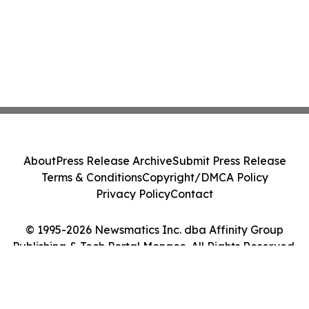
About
Press Release Archive
Submit Press Release
Terms & Conditions
Copyright/DMCA Policy
Privacy Policy
Contact
© 1995-2026 Newsmatics Inc. dba Affinity Group
Publishing & Tech Portal Monaco. All Rights Reserved.
Cookie Settings / Your Privacy Choices