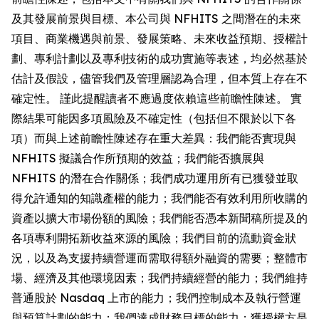
及其發展前景與目標、本公司與 NFHITS 之間潛在的未來
項目、商業機遇與前景、發展策略、未來收益預期、授權計
劃、專利計劃以及專利技術的成功實施等表述，均必然基於
估計及假設，儘管我們及管理層認為合理，但本質上存在不
確定性。 謹此提醒讀者不應過度依賴這些前瞻性陳述。 實
際結果可能因多項風險及不確定性（包括但不限於以下各
項）而與上述前瞻性陳述存在重大差異：我們能否實現與
NFHITS 擬議合作所預期的效益；我們能否擴展與
NFHITS 的潛在合作關係；我們成功運用所有已獲發並取
得允許通知的知識產權的能力；我們能否有效利用所收購的
資產以擴大市場份額的風險；我們能否憑本新聞稿所提及的
各項專利開拓新收益來源的風險；我們目前的流動資金狀
況，以及為支援持續營運而需取得額外融資的需要；整體市
場、經濟及其他環境因素；我們持續經營的能力；我們維持
普通股於 Nasdaq 上市的能力；我們控制成本及執行營運
與預算計劃的能力；我們達成財務目標的能力；獲授權方是