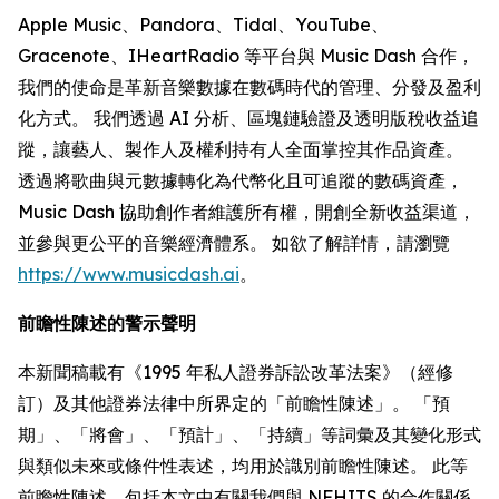
Apple Music、Pandora、Tidal、YouTube、
Gracenote、IHeartRadio 等平台與 Music Dash 合作，
我們的使命是革新音樂數據在數碼時代的管理、分發及盈利
化方式。 我們透過 AI 分析、區塊鏈驗證及透明版稅收益追
蹤，讓藝人、製作人及權利持有人全面掌控其作品資產。
透過將歌曲與元數據轉化為代幣化且可追蹤的數碼資產，
Music Dash 協助創作者維護所有權，開創全新收益渠道，
並參與更公平的音樂經濟體系。 如欲了解詳情，請瀏覽
https://www.musicdash.ai
。
前瞻性陳述的警示聲明
本新聞稿載有《1995 年私人證券訴訟改革法案》（經修
訂）及其他證券法律中所界定的「前瞻性陳述」。 「預
期」、「將會」、「預計」、「持續」等詞彙及其變化形式
與類似未來或條件性表述，均用於識別前瞻性陳述。 此等
前瞻性陳述，包括本文中有關我們與 NFHITS 的合作關係