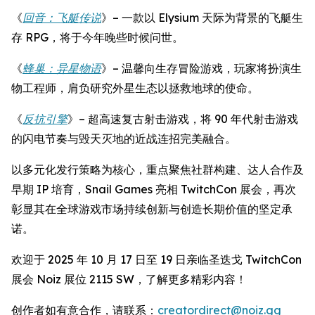
《
回音：飞艇传说
》– 一款以 Elysium 天际为背景的飞艇生
存 RPG，将于今年晚些时候问世。
《
蜂巢：异星物语
》– 温馨向生存冒险游戏，玩家将扮演生
物工程师，肩负研究外星生态以拯救地球的使命。
《
反抗引擎
》– 超高速复古射击游戏，将 90 年代射击游戏
的闪电节奏与毁天灭地的近战连招完美融合。
以多元化发行策略为核心，重点聚焦社群构建、达人合作及
早期 IP 培育，Snail Games 亮相 TwitchCon 展会，再次
彰显其在全球游戏市场持续创新与创造长期价值的坚定承
诺。
欢迎于 2025 年 10 月 17 日至 19 日亲临圣迭戈 TwitchCon
展会 Noiz 展位 2115 SW，了解更多精彩内容！
创作者如有意合作，请联系：
creatordirect@noiz.gg