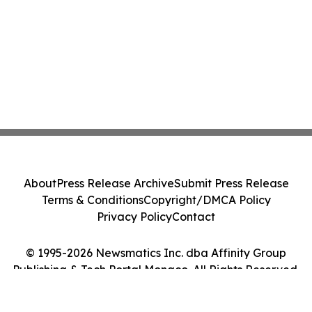
About
Press Release Archive
Submit Press Release
Terms & Conditions
Copyright/DMCA Policy
Privacy Policy
Contact
© 1995-2026 Newsmatics Inc. dba Affinity Group
Publishing & Tech Portal Monaco. All Rights Reserved.
Cookie Settings / Your Privacy Choices