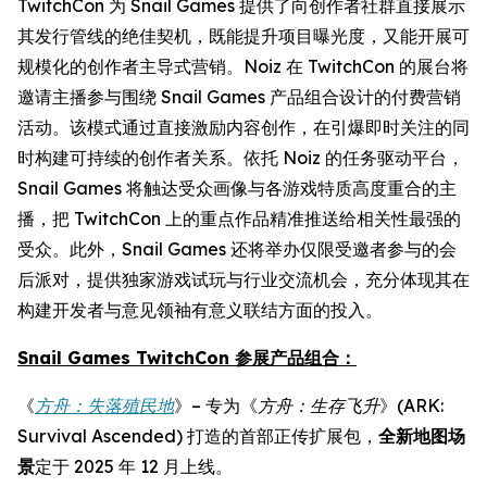
TwitchCon 为 Snail Games 提供了向创作者社群直接展示
其发行管线的绝佳契机，既能提升项目曝光度，又能开展可
规模化的创作者主导式营销。Noiz 在 TwitchCon 的展台将
邀请主播参与围绕 Snail Games 产品组合设计的付费营销
活动。该模式通过直接激励内容创作，在引爆即时关注的同
时构建可持续的创作者关系。依托 Noiz 的任务驱动平台，
Snail Games 将触达受众画像与各游戏特质高度重合的主
播，把 TwitchCon 上的重点作品精准推送给相关性最强的
受众。此外，Snail Games 还将举办仅限受邀者参与的会
后派对，提供独家游戏试玩与行业交流机会，充分体现其在
构建开发者与意见领袖有意义联结方面的投入。
Snail Games TwitchCon 参展产品组合：
《
方舟：失落殖民地
》– 专为《
方舟：生存飞升
》(ARK:
Survival Ascended) 打造的首部正传扩展包，
全新地图场
景
定于 2025 年 12 月上线。