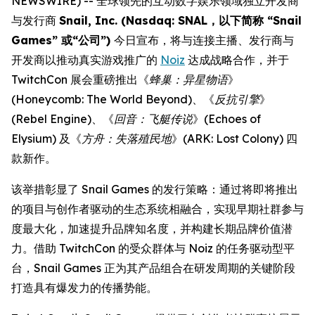
NEWSWIRE) -- 全球领先的互动数字娱乐领域独立开发商
与发行商
Snail, Inc. (Nasdaq: SNAL，以下简称 “Snail
Games” 或“公司”)
今日宣布，将与连接主播、发行商与
开发商以推动真实游戏推广的
Noiz
达成战略合作，并于
TwitchCon 展会重磅推出《
蜂巢：异星物语
》
(
Honeycomb: The World Beyond
)、《
反抗引擎
》
(
Rebel Engine
)、《
回音：飞艇传说
》(
Echoes of
Elysium
) 及《
方舟：失落殖民地
》(
ARK: Lost Colony
) 四
款新作。
该举措彰显了 Snail Games 的发行策略：通过将即将推出
的项目与创作者驱动的生态系统相融合，实现早期社群参与
度最大化，加速提升品牌知名度，并构建长期品牌价值潜
力。借助 TwitchCon 的受众群体与 Noiz 的任务驱动型平
台，Snail Games 正为其产品组合在研发周期的关键阶段
打造具有爆发力的传播势能。