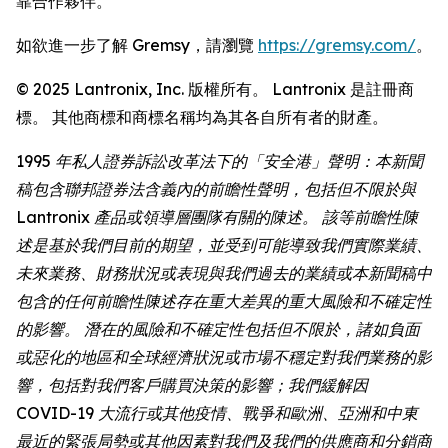
靠合作夥伴。
如欲進一步了解 Gremsy，請瀏覽
https://gremsy.com/
。
© 2025 Lantronix, Inc. 版權所有。 Lantronix 是註冊商
標。 其他商標和商標名稱均為其各自所有者的財產。
1995 年私人證券訴訟改革法下的「安全港」聲明：本新聞
稿包含聯邦證券法含義內的前瞻性聲明，包括但不限於與
Lantronix 產品或領導層團隊有關的陳述。 該等前瞻性陳
述是基於我們目前的期望，並受到可能導致我們實際業績、
未來業務、財務狀況或表現與我們過去的業績或本新聞稿中
包含的任何前瞻性陳述存在重大差異的重大風險和不確定性
的影響。 潛在的風險和不確定性包括但不限於，諸如負面
或惡化的地區和全球經濟狀況或市場不穩定對我們業務的影
響，包括對我們客戶購買決策的影響；我們緩解因
COVID-19 大流行或其他疫情、戰爭和歐洲、亞洲和中東
最近的緊張局勢或其他因素對我們及我們的供應商和分銷商