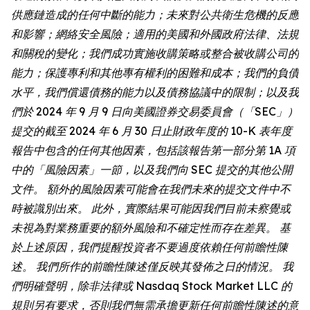
供應鏈造成的任何中斷的能力；未來對公共衛生危機的反應
和影響；網絡安全風險；適用的美國和外國政府法律、法規
和關稅的變化；我們成功實施收購策略或整合被收購公司的
能力；保護專利和其他專有權利的困難和成本；我們的負債
水平，我們償還債務的能力以及債務協議中的限制；以及我
們於 2024 年 9 月 9 日向美國證券交易委員會（「SEC」）
提交的截至 2024 年 6 月 30 日止財政年度的 10-K 表年度
報告中包含的任何其他因素，包括該報告第一部分第 1A 項
中的「風險因素」一節，以及我們向 SEC 提交的其他公開
文件。 額外的風險因素可能會在我們未來的提交文件中不
時被識別出來。 此外，實際結果可能因我們目前未察覺或
未視為對業務重要的額外風險和不確定性而存在差異。 基
於上述原因，我們提醒投資者不要過度依賴任何前瞻性陳
述。 我們所作的前瞻性陳述僅反映其發佈之日的情況。 我
們明確聲明，除非法律或 Nasdaq Stock Market LLC 的
規則另有要求，否則我們無需承擔更新任何前瞻性陳述的意