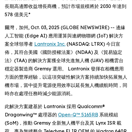
長期高邊際收益增長商機，預計市場規模將於 2030 年達到
578 億美元*
爾灣，加州, Oct. 03, 2025 (GLOBE NEWSWIRE) -- 邊緣
人工智能 (Edge AI) 應用運算與連網物聯網 (IoT) 解決方
案全球領導者
Lantronix Inc.
(NASDAQ: LTRX) 今日宣
佈，其符合美國《國防授權法案》(NDAA) 及《貿易協定
法》(TAA) 的解決方案獲全球先進無人機 (UAV) 相機雲台
穩定器製造商 Gremsy 選用。 Lantronix 發揮在相機應用
方面的豐厚經驗，以這項突破性解決方案持續加快拓展無人
機市場，當中提升電源使用效率以延長無人機續航時間，同
時亦在處理任務時減少能源消耗。
此解決方案建基於 Lantronix 採用 Qualcomm®
Dragonwing™ 處理器的
Open-Q™ 5165RB
系統模組
(SoM)，推動 Gremsy 全新無人機平台及其 Lynx ISR 載
荷，專為無縫整合 Teledyne FLIR OEM 的 Hadron 640R