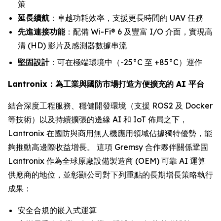
策
延長續航
：卓越功耗效率，支援更長時間的 UAV 任務
先進連接功能
：配備 Wi-Fi® 6 及豐富 I/O 介面，實現高
清 (HD) 影片及感測器數據串流
堅固設計
：可在極端環境中（-25°C 至 +85°C）運作
Lantronix：為工業與國防市場打造方便擴充的 AI 平台
結合深度工程服務、穩健開發環境（支援 ROS2 及 Docker
等技術）以及持續擴張的邊緣 AI 和 IoT 佈局之下，
Lantronix 在國防與商用無人機應用領域佔據獨特優勢，能
夠推動高邊際收益增長。 這項 Gremsy 合作夥伴關係鞏固
Lantronix 作為全球原廠設備製造商 (OEM) 可靠 AI 運算
供應商的地位，並彰顯公司對下列重點的長期增長策略執行
成果：
安全合規的嵌入式運算